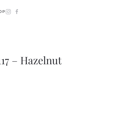
OP
117 – Hazelnut