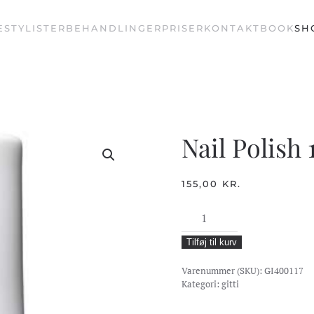
E
STYLISTER
BEHANDLINGER
PRISER
KONTAKT
BOOK
SH
Nail Polish 
155,00
KR.
Nail
Polish
Tilføj til kurv
117
-
Varenummer (SKU):
GI400117
Hazelnut
Kategori:
gitti
antal