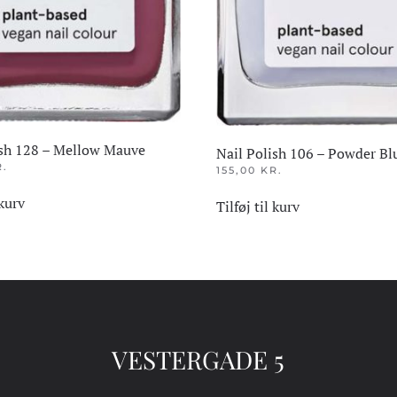
ish 128 – Mellow Mauve
Nail Polish 106 – Powder Bl
R.
155,00
KR.
 kurv
Tilføj til kurv
VESTERGADE 5