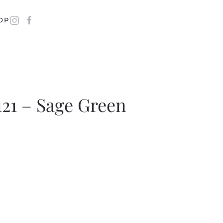
OP
 121 – Sage Green