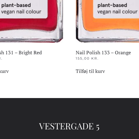
sh 131 – Bright Red
Nail Polish 133 – Orange
R.
155,00
KR.
 kurv
Tilføj til kurv
VESTERGADE 5