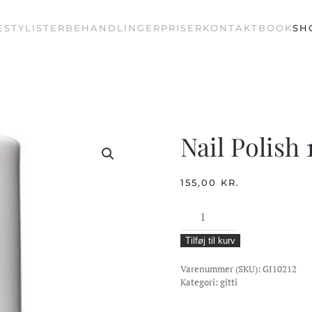
E
STYLISTER
BEHANDLINGER
PRISER
KONTAKT
BOOK
SH
Nail Polish
155,00
KR.
Nail
Polish
Tilføj til kurv
121
-
Varenummer (SKU):
GI10212
Sage
Kategori:
gitti
Green