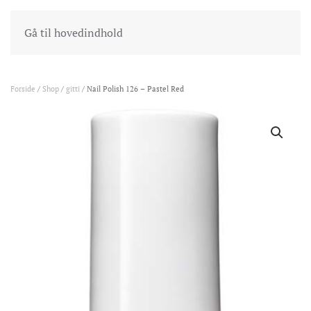
INDKØBSKURV
GÅ TIL KASSEN
Gå til hovedindhold
Forside
/
Shop
/
gitti
/ Nail Polish 126 – Pastel Red