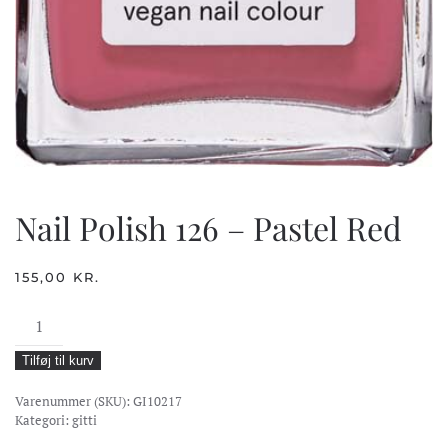
Nail Polish 126 – Pastel Red
155,00
KR.
Nail
Polish
Tilføj til kurv
126
-
Varenummer (SKU):
GI10217
Pastel
Kategori:
gitti