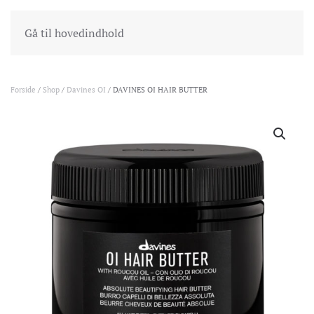
INDKØBSKURV
GÅ TIL KASSEN
Gå til hovedindhold
Forside
/
Shop
/
Davines OI
/ DAVINES OI HAIR BUTTER