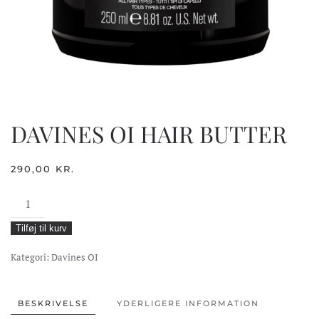
DAVINES OI HAIR BUTTER
290,00
KR.
DAVINES
OI
Tilføj til kurv
HAIR
BUTTER
Kategori:
Davines OI
antal
BESKRIVELSE
YDERLIGERE INFORMATION