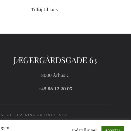
Tilføj til kurv
JÆGERGÅRDSGADE 63
8000 Århus C
+45 86 12 20 03
S- OG LEVERINGSBETINGELSER
rugen
Indstillinger
Accepter