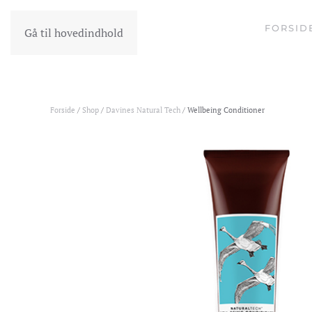
FORSID
Gå til hovedindhold
Forside
/
Shop
/
Davines Natural Tech
/ Wellbeing Conditioner