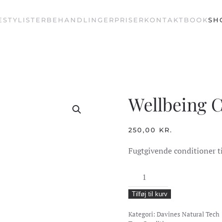
E
STYLISTER
BEHANDLINGER
PRISER
KONTAKT
BOOK
SH
Wellbeing 
250,00
KR.
Fugtgivende conditioner til
Wellbeing
Conditioner
Tilføj til kurv
antal
Kategori:
Davines Natural Tech