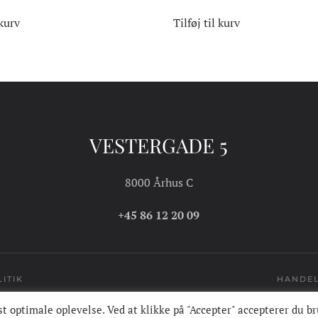
 kurv
Tilføj til kurv
VESTERGADE 5
8000 Århus C
+45 86 12 20 09
ITIK
HANDEL
t optimale oplevelse. Ved at klikke på "Accepter" accepterer du b