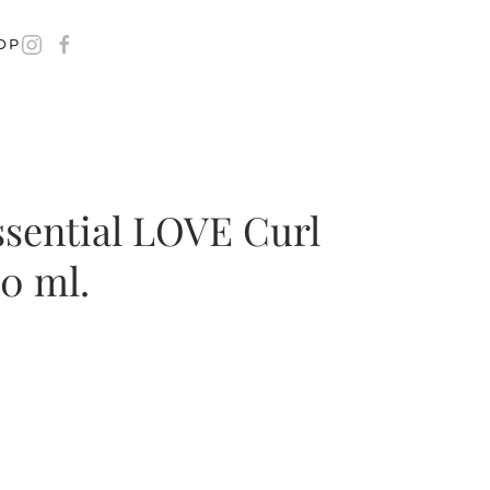
OP
sential LOVE Curl
0 ml.