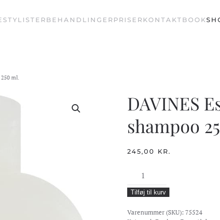
E
STYLISTER
BEHANDLINGER
PRISER
KONTAKT
BOOK
SH
 250 ml.
DAVINES Es
shampoo 25
245,00
KR.
DAVINES
Essential
Tilføj til kurv
LOVE
Curl
Varenummer (SKU):
75524