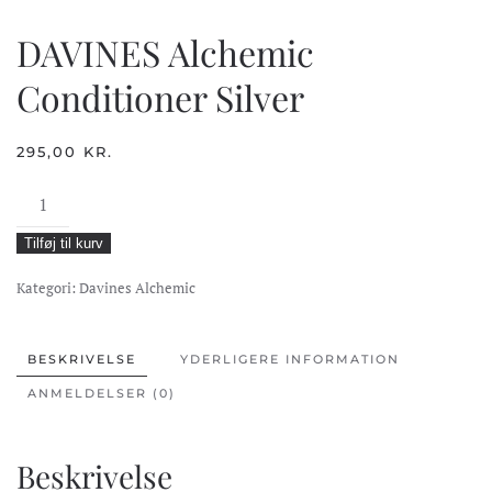
DAVINES Alchemic
Conditioner Silver
295,00
KR.
DAVINES
Alchemic
Tilføj til kurv
Conditioner
Silver
Kategori:
Davines Alchemic
antal
BESKRIVELSE
YDERLIGERE INFORMATION
ANMELDELSER (0)
Beskrivelse