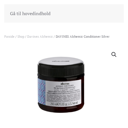
INDKØBSKURV
GÅ TIL KASSEN
Gå til hovedindhold
Forside
/
Shop
/
Davines Alchemic
/ DAVINES Alchemic Conditioner Silver