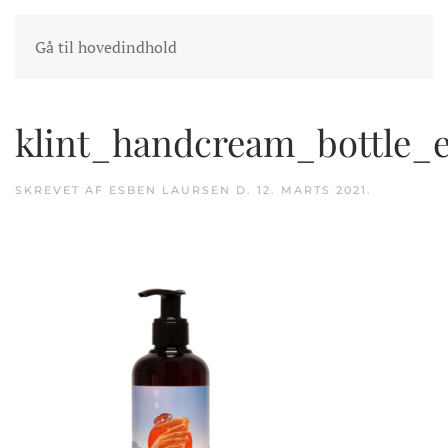
INDKØBSKURV
GÅ TIL KASSEN
Gå til hovedindhold
klint_handcream_bottle
SKREVET AF
ESBEN LAURSEN
D.
12. MARTS 2021
.