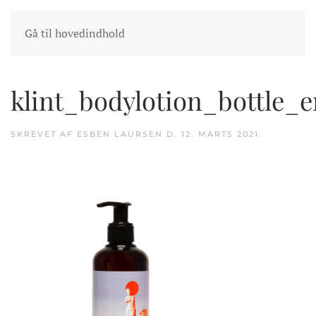
INDKØBSKURV
GÅ TIL KASSEN
Gå til hovedindhold
klint_bodylotion_bottle
SKREVET AF
ESBEN LAURSEN
D.
12. MARTS 2021
.