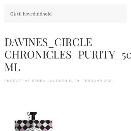
INDKØBSKURV
GÅ TIL KASSEN
Gå til hovedindhold
DAVINES_CIRCLE
CHRONICLES_PURITY_5
ML
SKREVET AF
ESBEN LAURSEN
D.
19. FEBRUAR 2021
.