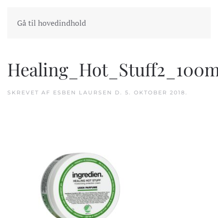
INDKØBSKURV
GÅ TIL KASSEN
Gå til hovedindhold
Healing_Hot_Stuff2_100
SKREVET AF
ESBEN LAURSEN
D.
5. OKTOBER 2018
.