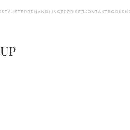
E
STYLISTER
BEHANDLINGER
PRISER
KONTAKT
BOOK
SH
_UP