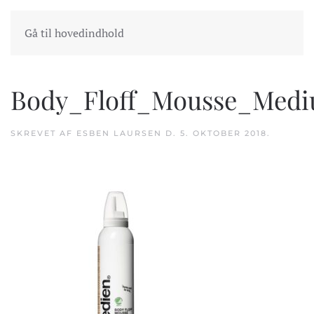
INDKØBSKURV
GÅ TIL KASSEN
Gå til hovedindhold
Body_Floff_Mousse_Med
SKREVET AF
ESBEN LAURSEN
D.
5. OKTOBER 2018
.