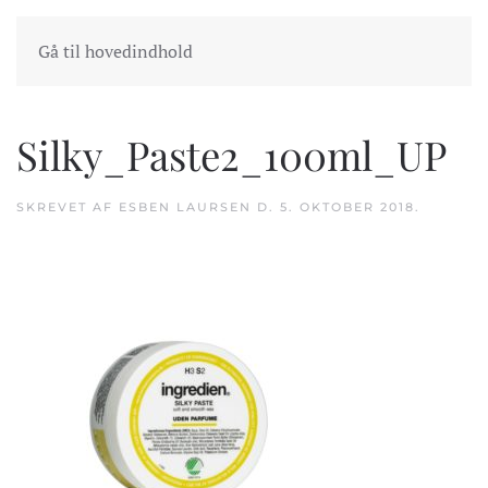
INDKØBSKURV
GÅ TIL KASSEN
Gå til hovedindhold
Silky_Paste2_100ml_UP
SKREVET AF
ESBEN LAURSEN
D.
5. OKTOBER 2018
.