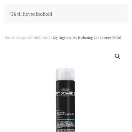
INDKØBSKURV
GÅ TIL KASSEN
Gå til hovedindhold
Forside
/
Shop
/
MY.ORGANICS
/ My.Organics My Hydrating Conditioner 250ml