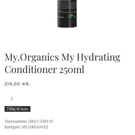
My.Organics My Hydrating
Conditioner 250ml
219,00
KR.
My.Organics
My
Tilføj til kurv
Hydrating
Conditioner
Varenummer (SKU):
330110
250ml
Kategori:
MY.ORGANICS