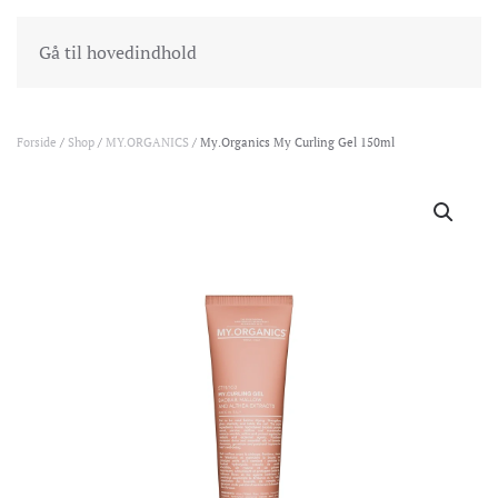
INDKØBSKURV
GÅ TIL KASSEN
Gå til hovedindhold
Forside
/
Shop
/
MY.ORGANICS
/ My.Organics My Curling Gel 150ml