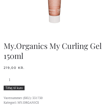
My.Organics My Curling Gel
150ml
219,00
KR.
My.Organics
My
Tilføj til kurv
Curling
Gel
Varenummer (SKU):
331730
150ml
Kategori:
MY.ORGANICS