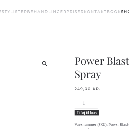
E
STYLISTER
BEHANDLINGER
PRISER
KONTAKT
BOOK
SH
Power Blast
Spray
249,00
KR.
Power
Blaster
Tilføj til kurv
-
Extra
Varenummer (SKU):
Power Blaste