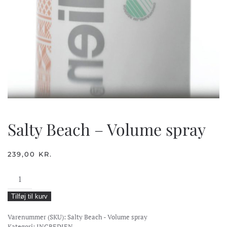
Salty Beach – Volume spray
239,00
KR.
Salty
Beach
Tilføj til kurv
-
Volume
Varenummer (SKU):
Salty Beach - Volume spray
Kategori:
INGREDIEN