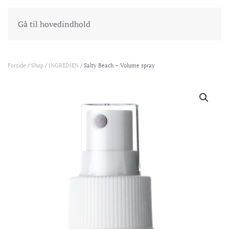
INDKØBSKURV
GÅ TIL KASSEN
Gå til hovedindhold
Forside
/
Shop
/
INGREDIEN
/ Salty Beach – Volume spray