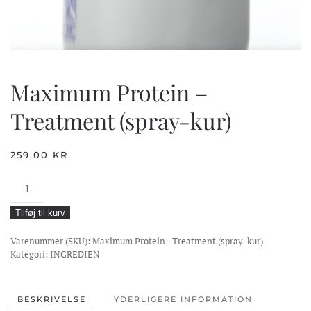
Maximum Protein –
Treatment (spray-kur)
259,00
KR.
Maximum
Protein
Tilføj til kurv
-
Treatment
Varenummer (SKU):
Maximum Protein - Treatment (spray-kur)
(spray-
Kategori:
INGREDIEN
kur)
antal
BESKRIVELSE
YDERLIGERE INFORMATION