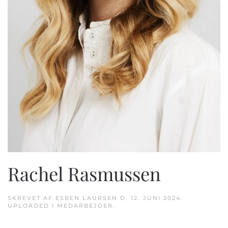
Rachel Rasmussen
SKREVET AF
ESBEN LAURSEN
D.
12. JUNI 2024
.
UPLOADED I
MEDARBEJDER
.