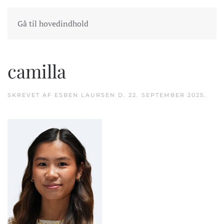
INDKØBSKURV
GÅ TIL KASSEN
Gå til hovedindhold
camilla
SKREVET AF
ESBEN LAURSEN
D.
22. SEPTEMBER 2025
.