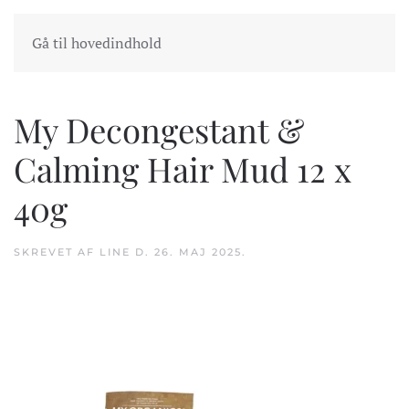
INDKØBSKURV
GÅ TIL KASSEN
Gå til hovedindhold
My Decongestant &
Calming Hair Mud 12 x
40g
SKREVET AF
LINE
D.
26. MAJ 2025
.