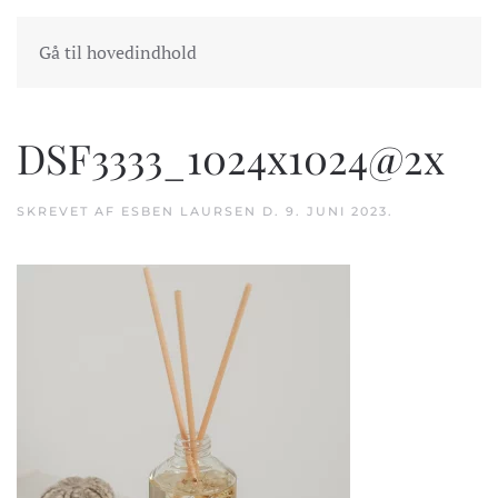
INDKØBSKURV
GÅ TIL KASSEN
Gå til hovedindhold
DSF3333_1024x1024@2x
SKREVET AF
ESBEN LAURSEN
D.
9. JUNI 2023
.