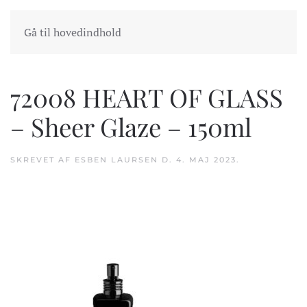
INDKØBSKURV
GÅ TIL KASSEN
Gå til hovedindhold
72008 HEART OF GLASS
– Sheer Glaze – 150ml
SKREVET AF
ESBEN LAURSEN
D.
4. MAJ 2023
.