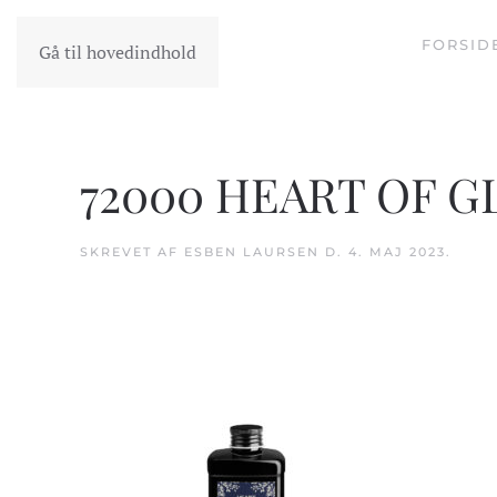
FORSID
Gå til hovedindhold
72000 HEART OF GL
SKREVET AF
ESBEN LAURSEN
D.
4. MAJ 2023
.