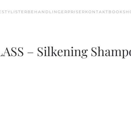
E
STYLISTER
BEHANDLINGER
PRISER
KONTAKT
BOOK
SH
ASS – Silkening Shamp