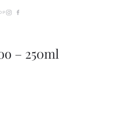
OP
oo – 250ml