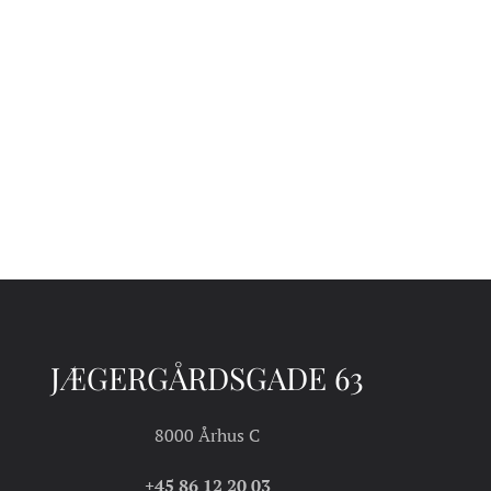
JÆGERGÅRDSGADE 63
8000 Århus C
+45 86 12 20 03